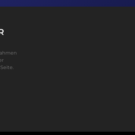
R
 Rahmen
er
Seite.